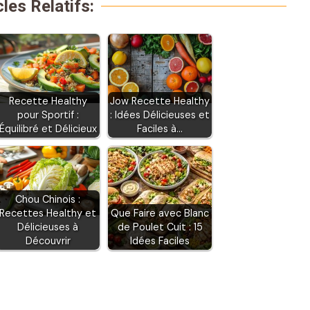
cles Relatifs:
Recette Healthy
Jow Recette Healthy
pour Sportif :
: Idées Délicieuses et
Équilibré et Délicieux
Faciles à…
Chou Chinois :
Recettes Healthy et
Que Faire avec Blanc
Délicieuses à
de Poulet Cuit : 15
Découvrir
Idées Faciles