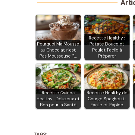
Arti
Recette Healthy :
Pourquoi Ma Mousse
Patate Douce et
au Chocolat n'est
Poulet Facile à
Pas Mousseuse ?…
Préparer
Recette Quinoa
Recette Healthy de
Healthy : Délicieux et
Courge Spaghetti :
Bon pour la Santé
Facile et Rapide
TAGS: