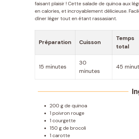
faisant plaisir ! Cette salade de quinoa aux lé
en calories, et incroyablement délicieuse. Faci
dîner léger tout en étant rassasiant.
Temps
Préparation
Cuisson
total
30
15 minutes
45 minu
minutes
In
200 g de quinoa
1 poivron rouge
1 courgette
150 g de brocoli
1 carotte