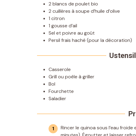
2 blancs de poulet bio
2 cuillères à soupe d’huile d’olive
1 citron
1 gousse d’ail
Sel et poivre au goût
Persil frais haché (pour la décoration)
Ustensil
Casserole
Grill ou poêle à griller
Bol
Fourchette
Saladier
Pr
Rincer le quinoa sous l’eau froide 
minutes). Égoutter et laisser refroi