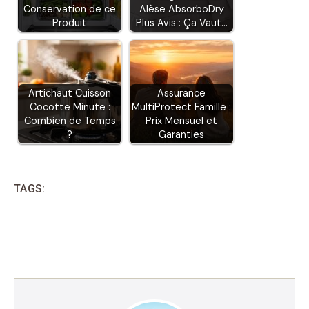
Conservation de ce
Alèse AbsorboDry
Produit
Plus Avis : Ça Vaut…
Artichaut Cuisson
Assurance
Cocotte Minute :
MultiProtect Famille :
Combien de Temps
Prix Mensuel et
?
Garanties
TAGS: