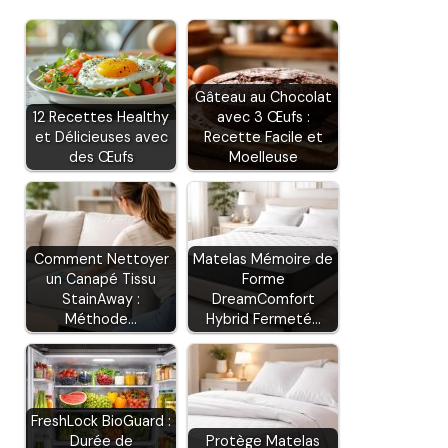
Gâteau au Chocolat
12 Recettes Healthy
avec 3 Œufs :
et Délicieuses avec
Recette Facile et
des Œufs
Moelleuse
Comment Nettoyer
Matelas Mémoire de
un Canapé Tissu
Forme
StainAway :
DreamComfort
Méthode…
Hybrid Fermeté…
FreshLock BioGuard :
Durée de
Protège Matelas