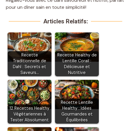
Régalez-vous avec ce dahl savoureux et nutritif, parfait
pour un dîner sain en toute simplicité!
Articles Relatifs:
Recette
Recette Healthy de
Traditionnelle de
Lentille Corail :
Dahl : Secrets et
Délicieuse et
Saveurs…
Nutritive
Recette Lentille
12 Recettes Healthy
Healthy : Idées
Végétariennes à
Gourmandes et
Tester Absolument
Équilibrées