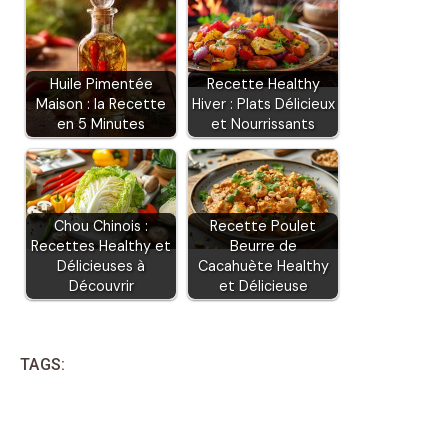
Huile Pimentée
Recette Healthy
Maison : la Recette
Hiver : Plats Délicieux
en 5 Minutes
et Nourrissants
Chou Chinois :
Recette Poulet
Recettes Healthy et
Beurre de
Délicieuses à
Cacahuète Healthy
Découvrir
et Délicieuse
TAGS: