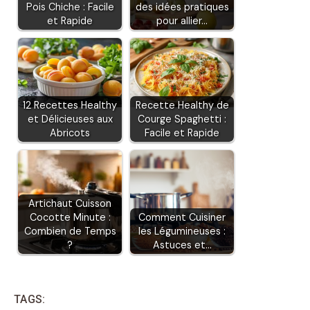
Pois Chiche : Facile
des idées pratiques
et Rapide
pour allier…
12 Recettes Healthy
Recette Healthy de
et Délicieuses aux
Courge Spaghetti :
Abricots
Facile et Rapide
Artichaut Cuisson
Cocotte Minute :
Comment Cuisiner
Combien de Temps
les Légumineuses :
?
Astuces et…
TAGS: