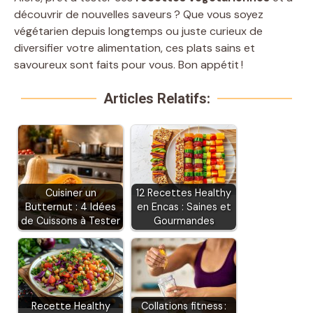
découvrir de nouvelles saveurs ? Que vous soyez
végétarien depuis longtemps ou juste curieux de
diversifier votre alimentation, ces plats sains et
savoureux sont faits pour vous. Bon appétit !
Articles Relatifs:
Cuisiner un
12 Recettes Healthy
Butternut : 4 Idées
en Encas : Saines et
de Cuissons à Tester
Gourmandes
Recette Healthy
Collations fitness :