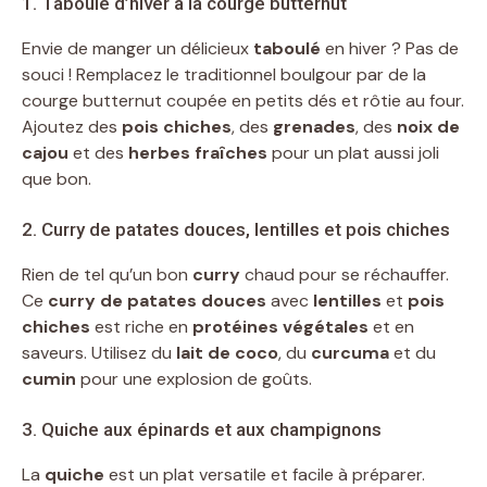
1. Taboulé d’hiver à la courge butternut
Envie de manger un délicieux
taboulé
en hiver ? Pas de
souci ! Remplacez le traditionnel boulgour par de la
courge butternut coupée en petits dés et rôtie au four.
Ajoutez des
pois chiches
, des
grenades
, des
noix de
cajou
et des
herbes fraîches
pour un plat aussi joli
que bon.
2. Curry de patates douces, lentilles et pois chiches
Rien de tel qu’un bon
curry
chaud pour se réchauffer.
Ce
curry de patates douces
avec
lentilles
et
pois
chiches
est riche en
protéines végétales
et en
saveurs. Utilisez du
lait de coco
, du
curcuma
et du
cumin
pour une explosion de goûts.
3. Quiche aux épinards et aux champignons
La
quiche
est un plat versatile et facile à préparer.