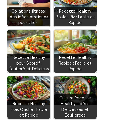
Collations fitness :
Recette Healthy
des idées pratiques
Poulet Riz : Facile et
pour allier…
Rapide
Recette Healthy
Recette Healthy
pour Sportif :
Rapide : Facile et
Équilibré et Délicieux
Rapide
Cultura Recette
Recette Healthy
Healthy : Idées
Pois Chiche : Facile
Délicieuses et
et Rapide
Équilibrées