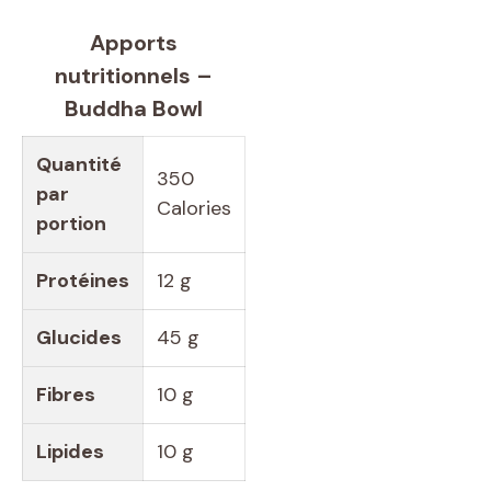
Apports
nutritionnels –
Buddha Bowl
Quantité
350
par
Calories
portion
Protéines
12 g
Glucides
45 g
Fibres
10 g
Lipides
10 g