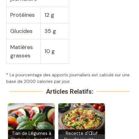
Protéines
12 g
Glucides
35 g
Matières
10 g
grasses
* Le pourcentage des apports journaliers est calculé sur une
base de 2000 calories par jour.
Articles Relatifs:
Tian de Légumes à
Recette d'Œuf