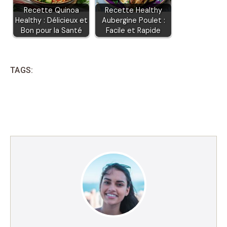
Recette Quinoa
Recette Healthy
Healthy : Délicieux et
Aubergine Poulet :
Bon pour la Santé
Facile et Rapide
TAGS: