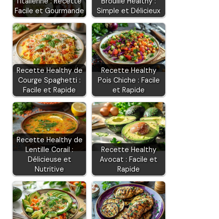
l'Italienne : Recette
Brouillé Healthy :
Facile et Gourmande
Simple et Délicieux
Recette Healthy de
Recette Healthy
Courge Spaghetti :
Pois Chiche : Facile
Facile et Rapide
et Rapide
Recette Healthy de
Lentille Corail :
Recette Healthy
Délicieuse et
Avocat : Facile et
Nutritive
Rapide