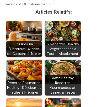
base de 2000 calories par jour.
Articles Relatifs:
Cuisiner un
12 Recettes Healthy
Butternut : 4 Idées
Végétariennes à
de Cuissons à Tester
Tester Absolument
Gratin Healthy :
Recette Potimarron
Recettes
Healthy : Délicieux et
Gourmandes et
Faciles à Préparer
Saines à Tester