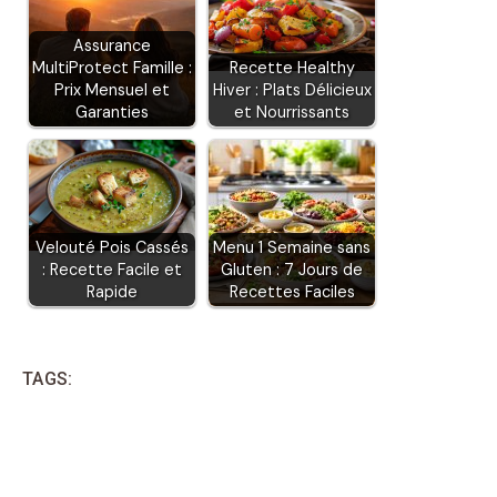
Assurance
MultiProtect Famille :
Recette Healthy
Prix Mensuel et
Hiver : Plats Délicieux
Garanties
et Nourrissants
Velouté Pois Cassés
Menu 1 Semaine sans
: Recette Facile et
Gluten : 7 Jours de
Rapide
Recettes Faciles
TAGS: