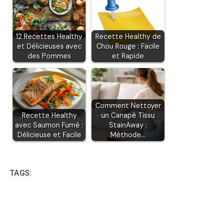
12 Recettes Healthy
Recette Healthy de
et Délicieuses avec
Chou Rouge : Facile
des Pommes
et Rapide
Comment Nettoyer
Recette Healthy
un Canapé Tissu
avec Saumon Fumé :
StainAway :
Délicieuse et Facile
Méthode…
TAGS: