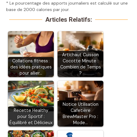
* Le pourcentage des apports journaliers est calculé sur une
base de 2000 calories par jour.
Articles Relatifs:
Artichaut Cuisson
Collations fitness :
Cocotte Minute :
des idées pratiques
Combien de Temps
pour allier…
?
Notice Utilisation
Recette Healthy
Cafetière
pour Sportif :
BrewMaster Pro :
Équilibré et Délicieux
Mode…