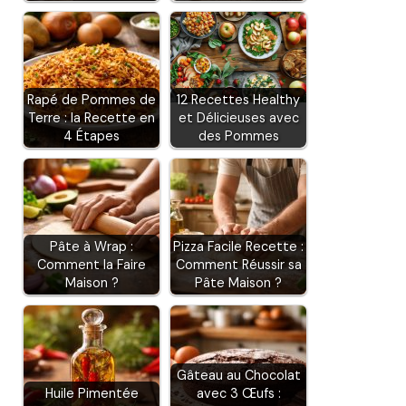
Rapé de Pommes de
12 Recettes Healthy
Terre : la Recette en
et Délicieuses avec
4 Étapes
des Pommes
Pâte à Wrap :
Pizza Facile Recette :
Comment la Faire
Comment Réussir sa
Maison ?
Pâte Maison ?
Gâteau au Chocolat
Huile Pimentée
avec 3 Œufs :