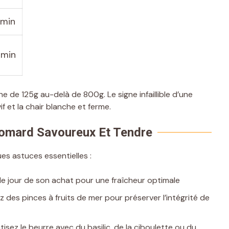
 min
 min
 de 125g au-delà de 800g. Le signe infaillible d’une
f et la chair blanche et ferme.
omard Savoureux Et Tendre
ues astuces essentielles :
 le jour de son achat pour une fraîcheur optimale
ez des pinces à fruits de mer pour préserver l’intégrité de
sez le beurre avec du basilic, de la ciboulette ou du