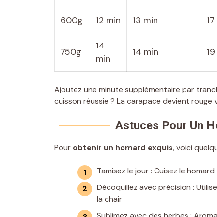
600g
12 min
13 min
17
14
750g
14 min
19
min
Ajoutez une minute supplémentaire par tranche
cuisson réussie ? La carapace devient rouge vi
Astuces Pour Un H
Pour
obtenir un homard exquis
, voici quelq
Tamisez le jour : Cuisez le homard
Décoquillez avec précision : Utilis
la chair
Sublimez avec des herbes : Aromati