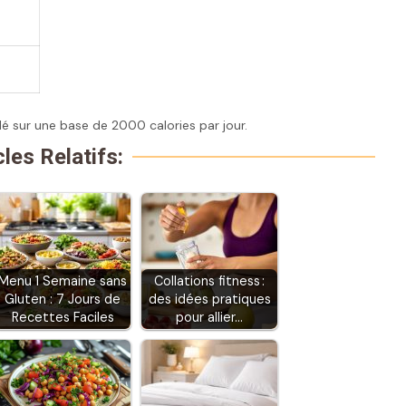
lé sur une base de 2000 calories par jour.
cles Relatifs:
Menu 1 Semaine sans
Collations fitness :
Gluten : 7 Jours de
des idées pratiques
Recettes Faciles
pour allier…