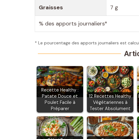
Graisses
7 g
% des apports journaliers*
* Le pourcentage des apports journaliers est calcu
Arti
Recette Healthy :
Patate Douce et
12 Recettes Healthy
Poulet Facile à
Végétariennes à
Préparer
Tester Absolument