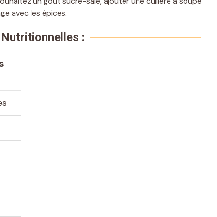
ouhaitez un goût sucré-salé, ajouter une cuillère à soupe
nge avec les épices.
Nutritionnelles :
s
es