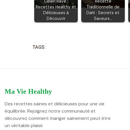
Céleri Rave :
Recette
Recettes Healthy et
Traditionnelle de
Délicieuses à
Dahl : Secrets et
Découvrir
Saveurs…
TAGS:
Ma Vie Healthy
Des recettes saines et délicieuses pour une vie
équilibrée. Rejoignez notre communauté et
découvrez comment manger sainement peut être
un véritable plaisir.