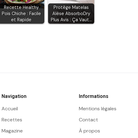
Recette Healthy
Protège Matelas
Pois Chiche : Facile
Alèse AbsorboDry
et Rapide
Plus Avis : Ça Vaut…
Navigation
Informations
Accueil
Mentions légales
Recettes
Contact
Magazine
À propos