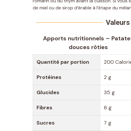
romarin ou du thym avant la cuisson. Si vous s
de miel ou de sirop d’érable à l’étape du méla
Valeurs 
Apports nutritionnels – Patate
douces rôties
Quantité par portion
200 Calori
Protéines
2 g
Glucides
35 g
Fibres
6 g
Sucres
7 g